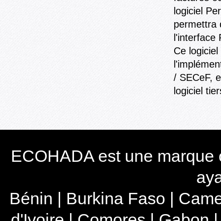
logiciel Pe
permettra 
l'interface
Ce logiciel
l'implémen
/ SECeF, 
logiciel tier
ECOHADA est une marque 
aya
Bénin
|
Burkina Faso
|
Came
d'Ivoire
|
Comores
|
Gabon